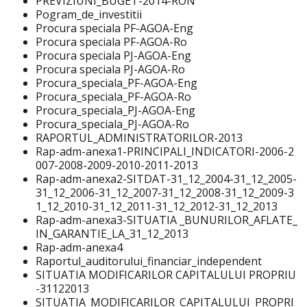
PREVIZIUNI_BUGET-2014-RON
Pogram_de_investitii
Procura speciala PF-AGOA-Eng
Procura speciala PF-AGOA-Ro
Procura speciala PJ-AGOA-Eng
Procura speciala PJ-AGOA-Ro
Procura_speciala_PF-AGOA-Eng
Procura_speciala_PF-AGOA-Ro
Procura_speciala_PJ-AGOA-Eng
Procura_speciala_PJ-AGOA-Ro
RAPORTUL_ADMINISTRATORILOR-2013
Rap-adm-anexa1-PRINCIPALI_INDICATORI-2006-2
007-2008-2009-2010-2011-2013
Rap-adm-anexa2-SITDAT-31_12_2004-31_12_2005-
31_12_2006-31_12_2007-31_12_2008-31_12_2009-3
1_12_2010-31_12_2011-31_12_2012-31_12_2013
Rap-adm-anexa3-SITUATIA _BUNURILOR_AFLATE_
IN_GARANTIE_LA_31_12_2013
Rap-adm-anexa4
Raportul_auditorului_financiar_independent
SITUATIA MODIFICARILOR CAPITALULUI PROPRIU
-31122013
SITUATIA_MODIFICARILOR_CAPITALULUI_PROPRI