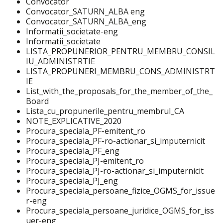
Convocator
Convocator_SATURN_ALBA eng
Convocator_SATURN_ALBA_eng
Informatii_societate-eng
Informatii_societate
LISTA_PROPUNERIOR_PENTRU_MEMBRU_CONSIL
IU_ADMINISTRTIE
LISTA_PROPUNERI_MEMBRU_CONS_ADMINISTRT
IE
List_with_the_proposals_for_the_member_of_the_
Board
Lista_cu_propunerile_pentru_membrul_CA
NOTE_EXPLICATIVE_2020
Procura_speciala_PF-emitent_ro
Procura_speciala_PF-ro-actionar_si_imputernicit
Procura_speciala_PF_eng
Procura_speciala_PJ-emitent_ro
Procura_speciala_PJ-ro-actionar_si_imputernicit
Procura_speciala_PJ_eng
Procura_speciala_persoane_fizice_OGMS_for_issue
r-eng
Procura_speciala_persoane_juridice_OGMS_for_iss
uer-eng