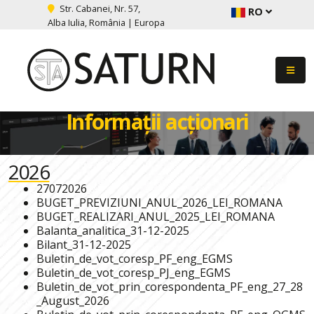
Str. Cabanei, Nr. 57,
RO
Alba Iulia, România | Europa
Informații acționari
2026
27072026
BUGET_PREVIZIUNI_ANUL_2026_LEI_ROMANA
BUGET_REALIZARI_ANUL_2025_LEI_ROMANA
Balanta_analitica_31-12-2025
Bilant_31-12-2025
Buletin_de_vot_coresp_PF_eng_EGMS
Buletin_de_vot_coresp_PJ_eng_EGMS
Buletin_de_vot_prin_corespondenta_PF_eng_27_28
_August_2026