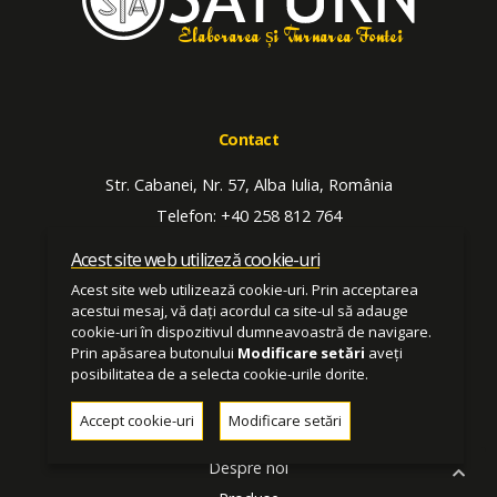
Elaborarea și Turnarea Fontei
Contact
Str. Cabanei, Nr. 57, Alba Iulia, România
Telefon: +40 258 812 764
Fax: +40 258 815 109
Acest site web utilizeză cookie-uri
E-mail: saturn[at]saturn-alba[dot]ro
Acest site web utilizează cookie-uri. Prin acceptarea
acestui mesaj, vă dați acordul ca site-ul să adauge
cookie-uri în dispozitivul dumneavoastră de navigare.
Prin apăsarea butonului
Modificare setări
aveți
posibilitatea de a selecta cookie-urile dorite.
Accept cookie-uri
Modificare setări
Meniu
Despre noi