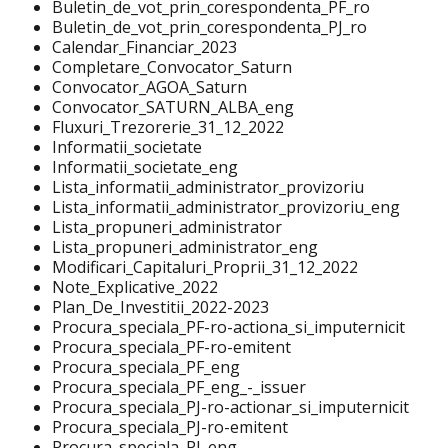
Buletin_de_vot_prin_corespondenta_PF_ro
Buletin_de_vot_prin_corespondenta_PJ_ro
Calendar_Financiar_2023
Completare_Convocator_Saturn
Convocator_AGOA_Saturn
Convocator_SATURN_ALBA_eng
Fluxuri_Trezorerie_31_12_2022
Informatii_societate
Informatii_societate_eng
Lista_informatii_administrator_provizoriu
Lista_informatii_administrator_provizoriu_eng
Lista_propuneri_administrator
Lista_propuneri_administrator_eng
Modificari_Capitaluri_Proprii_31_12_2022
Note_Explicative_2022
Plan_De_Investitii_2022-2023
Procura_speciala_PF-ro-actiona_si_imputernicit
Procura_speciala_PF-ro-emitent
Procura_speciala_PF_eng
Procura_speciala_PF_eng_-_issuer
Procura_speciala_PJ-ro-actionar_si_imputernicit
Procura_speciala_PJ-ro-emitent
Procura_speciala_PJ_eng