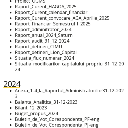
Proiect_OGMS
Raport_Curent_HAGOA_2025
Raport_Curent_calendar_financiar
Raport_Curent_convocare_AGA_Aprilie_2025
Raport_Financiar_Semestrul_I_2025
Raport_adminitrator_2024
Raport_anual_2024_Saturn
Raport_audit_31_12_2024
Raport_detineri_CIMU
Raport_detineri_Lion_Capital
Situatia_flux_numerar_2024
Situatia_modificarilor_capitalului_propriu_31_12_20
24
2024
Anexa_1-4_la_Raportul_Administratorilor31-12-202
3
Balanta_Analitica_31-12-2023
Bilant_12_2023
Buget_propus_2024
Buletin_de_Vot_Corespondenta_PF-eng
Buletin_de_Vot_Corespondenta_PJ-eng