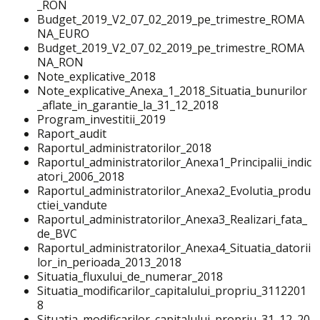
_RON
Budget_2019_V2_07_02_2019_pe_trimestre_ROMA
NA_EURO
Budget_2019_V2_07_02_2019_pe_trimestre_ROMA
NA_RON
Note_explicative_2018
Note_explicative_Anexa_1_2018_Situatia_bunurilor
_aflate_in_garantie_la_31_12_2018
Program_investitii_2019
Raport_audit
Raportul_administratorilor_2018
Raportul_administratorilor_Anexa1_Principalii_indic
atori_2006_2018
Raportul_administratorilor_Anexa2_Evolutia_produ
ctiei_vandute
Raportul_administratorilor_Anexa3_Realizari_fata_
de_BVC
Raportul_administratorilor_Anexa4_Situatia_datorii
lor_in_perioada_2013_2018
Situatia_fluxului_de_numerar_2018
Situatia_modificarilor_capitalului_propriu_3112201
8
Situatia_modificarilor_capitalului_propriu_31_12_20