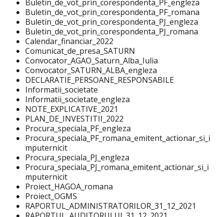
Buletin_de_vot_prin_corespondenta_PF_engleza
Buletin_de_vot_prin_corespondenta_PF_romana
Buletin_de_vot_prin_corespondenta_PJ_engleza
Buletin_de_vot_prin_corespondenta_PJ_romana
Calendar_financiar_2022
Comunicat_de_presa_SATURN
Convocator_AGAO_Saturn_Alba_Iulia
Convocator_SATURN_ALBA_engleza
DECLARATIE_PERSOANE_RESPONSABILE
Informatii_societate
Informatii_societate_engleza
NOTE_EXPLICATIVE_2021
PLAN_DE_INVESTITII_2022
Procura_speciala_PF_engleza
Procura_speciala_PF_romana_emitent_actionar_si_i
mputernicit
Procura_speciala_PJ_engleza
Procura_speciala_PJ_romana_emitent_actionar_si_i
mputernicit
Proiect_HAGOA_romana
Proiect_OGMS
RAPORTUL_ADMINISTRATORILOR_31_12_2021
RAPORTUL_AUDITORULUI_31_12_2021