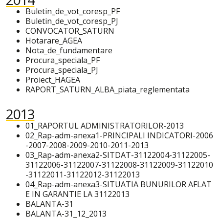
Buletin_de_vot_coresp_PF
Buletin_de_vot_coresp_PJ
CONVOCATOR_SATURN
Hotarare_AGEA
Nota_de_fundamentare
Procura_speciala_PF
Procura_speciala_PJ
Proiect_HAGEA
RAPORT_SATURN_ALBA_piata_reglementata
2013
01_RAPORTUL ADMINISTRATORILOR-2013
02_Rap-adm-anexa1-PRINCIPALI INDICATORI-2006
-2007-2008-2009-2010-2011-2013
03_Rap-adm-anexa2-SITDAT-31122004-31122005-
31122006-31122007-31122008-31122009-31122010
-31122011-31122012-31122013
04_Rap-adm-anexa3-SITUATIA BUNURILOR AFLAT
E IN GARANTIE LA 31122013
BALANTA-31
BALANTA-31_12_2013