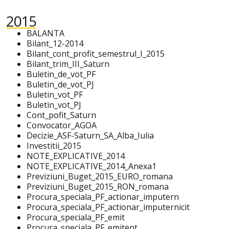
2015
BALANTA
Bilant_12-2014
Bilant_cont_profit_semestrul_I_2015
Bilant_trim_III_Saturn
Buletin_de_vot_PF
Buletin_de_vot_PJ
Buletin_vot_PF
Buletin_vot_PJ
Cont_pofit_Saturn
Convocator_AGOA
Decizie_ASF-Saturn_SA_Alba_Iulia
Investitii_2015
NOTE_EXPLICATIVE_2014
NOTE_EXPLICATIVE_2014_Anexa1
Previziuni_Buget_2015_EURO_romana
Previziuni_Buget_2015_RON_romana
Procura_speciala_PF_actionar_imputern
Procura_speciala_PF_actionar_imputernicit
Procura_speciala_PF_emit
Procura_speciala_PF_emitent