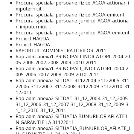
Procura_speciala_persoane_fizice_AGOA-actionar_i
mputernicit
Procura_speciala_persoane_fizice_AGOA-emitent
Procura_speciala_persoane_juridice_AGOA-actiona
r_imputernicit
Procura_speciala_persoane_juridice_AGOA-emitent
Proiect HAGOA
Proiect_HAGOA
RAPORTUL_ADMINISTRATORILOR_2011
Rap-adm-anexa1-PRINCIPALI INDICATORI-2004-20
05-2006-2007-2008-2009-2010-2011
Rap-adm-anexa1-PRINCIPALI_INDICATORI-2004-2
005-2006-2007-2008-2009-2010-2011
Rap-adm-anexa2-SITDAT-31122004-31122005-311
22006-31122007-31122008-31122009-31122010-31
122011
Rap-adm-anexa2-SITDAT-31_12_2004-31_12_2005-
31_12_2006-31_12_2007-31_12_2008-31_12_2009-3
1_12_2010-31_12_2011
Rap-adm-anexa3-SITUATIA BUNURILOR AFLATE I
N GARANTIE LA 31122011
Rap-adm-anexa3-SITUATIA_BUNURILOR_AFLATE_I