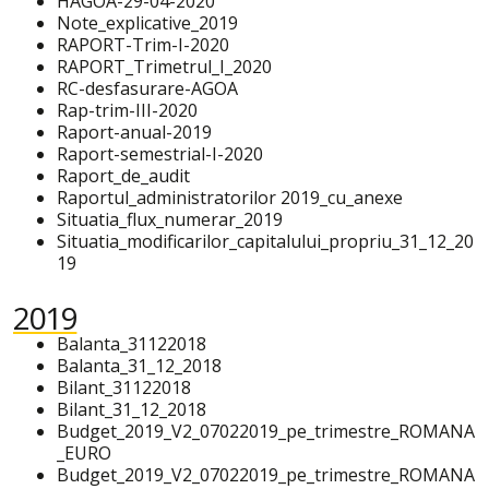
HAGOA-29-04-2020
Note_explicative_2019
RAPORT-Trim-I-2020
RAPORT_Trimetrul_I_2020
RC-desfasurare-AGOA
Rap-trim-III-2020
Raport-anual-2019
Raport-semestrial-I-2020
Raport_de_audit
Raportul_administratorilor 2019_cu_anexe
Situatia_flux_numerar_2019
Situatia_modificarilor_capitalului_propriu_31_12_20
19
2019
Balanta_31122018
Balanta_31_12_2018
Bilant_31122018
Bilant_31_12_2018
Budget_2019_V2_07022019_pe_trimestre_ROMANA
_EURO
Budget_2019_V2_07022019_pe_trimestre_ROMANA