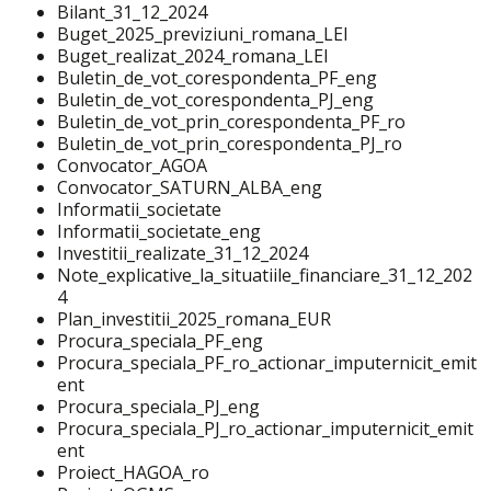
Bilant_31_12_2024
Buget_2025_previziuni_romana_LEI
Buget_realizat_2024_romana_LEI
Buletin_de_vot_corespondenta_PF_eng
Buletin_de_vot_corespondenta_PJ_eng
Buletin_de_vot_prin_corespondenta_PF_ro
Buletin_de_vot_prin_corespondenta_PJ_ro
Convocator_AGOA
Convocator_SATURN_ALBA_eng
Informatii_societate
Informatii_societate_eng
Investitii_realizate_31_12_2024
Note_explicative_la_situatiile_financiare_31_12_202
4
Plan_investitii_2025_romana_EUR
Procura_speciala_PF_eng
Procura_speciala_PF_ro_actionar_imputernicit_emit
ent
Procura_speciala_PJ_eng
Procura_speciala_PJ_ro_actionar_imputernicit_emit
ent
Proiect_HAGOA_ro