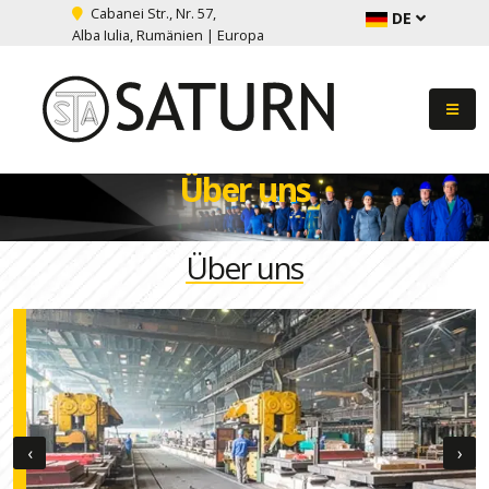
Cabanei Str., Nr. 57,
DE
Alba Iulia, Rumänien | Europa
Über uns
Über uns
‹
›