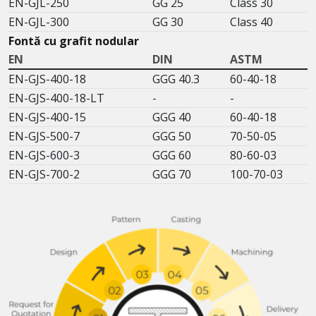
EN-GJL-250
GG 25
Class 30
EN-GJL-300
GG 30
Class 40
Fontă cu grafit nodular
EN
DIN
ASTM
EN-GJS-400-18
GGG 40.3
60-40-18
EN-GJS-400-18-LT
-
-
EN-GJS-400-15
GGG 40
60-40-18
EN-GJS-500-7
GGG 50
70-50-05
EN-GJS-600-3
GGG 60
80-60-03
EN-GJS-700-2
GGG 70
100-70-03