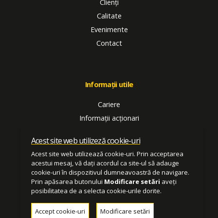
Clienți
Calitate
Evenimente
Contact
Informații utile
Cariere
Informații acționari
SPSU
Acest site web utilizeză cookie-uri
Termeni și condiții
Acest site web utilizează cookie-uri. Prin acceptarea
Politica de confidențialitate
acestui mesaj, vă dați acordul ca site-ul să adauge
Hartă site
cookie-uri în dispozitivul dumneavoastră de navigare.
Prin apăsarea butonului
Modificare setări
aveți
posibilitatea de a selecta cookie-urile dorite.
Copyright 2026 SATURN S.A.
Accept cookie-uri
Modificare setări