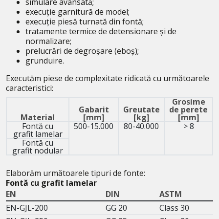
simulare avansată;
execuție garnitură de model;
execuție piesă turnată din fontă;
tratamente termice de detensionare și de
normalizare;
prelucrări de degroșare (eboș);
grunduire.
Executăm piese de complexitate ridicată cu următoarele
caracteristici:
Grosime
Gabarit
Greutate
de perete
Material
[mm]
[kg]
[mm]
Fontă cu
500-15.000
80-40.000
> 8
grafit lamelar
Fontă cu
grafit nodular
Elaborăm următoarele tipuri de fonte:
Fontă cu grafit lamelar
EN
DIN
ASTM
EN-GJL-200
GG 20
Class 30