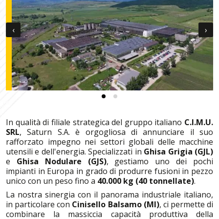
‹
›
In qualità di filiale strategica del gruppo italiano
C.I.M.U.
SRL
, Saturn S.A. è orgogliosa di annunciare il suo
rafforzato impegno nei settori globali delle macchine
utensili e dell'energia. Specializzati in
Ghisa Grigia (GJL)
e
Ghisa Nodulare (GJS)
, gestiamo uno dei pochi
impianti in Europa in grado di produrre fusioni in pezzo
unico con un peso fino a
40.000 kg (40 tonnellate)
.
La nostra sinergia con il panorama industriale italiano,
in particolare con
Cinisello Balsamo (MI)
, ci permette di
combinare la massiccia capacità produttiva della