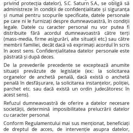
privind protecția datelor), S.C. Saturn S.A., se obligă să
administreze în condiții de confidențialitate și siguranța
și numai pentru scopurile specificate, datele personale
pe care ni le furnizați despre dumneavoastră, în condiții
legale. Datele cu caracter personal nu vor putea fi
distribuite fără acordul dumneavoastră către terți
(mass-media, firme asigurări, alte situații etc.) sau către
membrii familiei, decât dacă vă exprimați acordul în scris
în acest sens. Confidențialitatea datelor personale este
păstrată și după deces.
De la prevederile precedente se exceptează anumite
situații prevăzute de legislație (ex.: la solicitarea
organelor de anchetă penală, dacă există o anchetă
penală în desfășurare, la solicitarea instanțelor, poliției,
parchet etc. sau dacă există un ordin judecătoresc în
acest sens).
Refuzul dumneavoastră de oferire a datelor necesare
societății, determină imposibilitatea prelucrării datelor
cu caracter personal.
Conform Regulamentului mai sus menționat, beneficiați
de dreptul de acces, de intervenție asupra datelor,