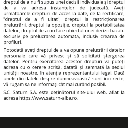
dreptul de a nu fi supus unei decizii individuale și dreptul
de a va adresa instanțelor de judecată. Aveți
următoarele drepturi: de acces la date, de la rectificare,
"dreptul de a fi uitat", dreptul la restricționarea
prelucrării, dreptul la opoziție, dreptul la portabilitatea
datelor, dreptul de a nu face obiectul unei decizii bazate
exclusiv pe prelucrarea automată, inclusiv crearea de
profiluri.
Totodată aveți dreptul de a va opune prelucrării datelor
personale care vă privesc și să solicitați ștergerea
datelor. Pentru exercitarea acestor drepturi vă puteți
adresa cu o cerere scrisă, datată și semnată la sediul
unității noastre, în atenția reprezentantului legal. Dacă
unele din datele despre dumneavoastră sunt incorecte,
vă rugăm să ne informați cât mai curând posibil.
S.C. Saturn S.A. este deținătorul site-ului web, aflat la
adresa https://www.saturn-alba.ro.