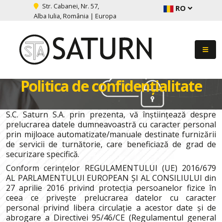
Str. Cabanei, Nr. 57,
RO
Alba Iulia, România | Europa
Politica de confidențialitate
S.C. Saturn S.A. prin prezenta, vă înștiințează despre
prelucrarea datele dumneavoastră cu caracter personal
prin mijloace automatizate/manuale destinate furnizării
de servicii de turnătorie, care beneficiază de grad de
securizare specifică.
Conform cerințelor REGULAMENTULUI (UE) 2016/679
AL PARLAMENTULUI EUROPEAN ȘI AL CONSILIULUI din
27 aprilie 2016 privind protecția persoanelor fizice în
ceea ce privește prelucrarea datelor cu caracter
personal privind libera circulație a acestor date și de
abrogare a Directivei 95/46/CE (Regulamentul general