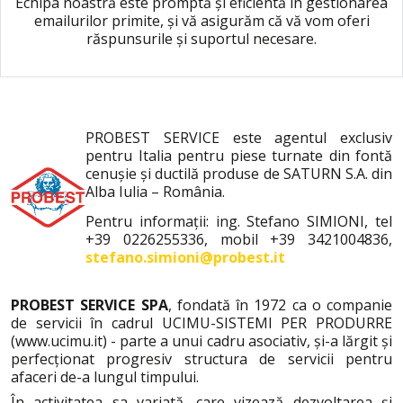
Echipa noastră este promptă și eficientă în gestionarea
emailurilor primite, și vă asigurăm că vă vom oferi
răspunsurile și suportul necesare.
PROBEST SERVICE este agentul exclusiv
pentru Italia pentru piese turnate din fontă
cenușie și ductilă produse de SATURN S.A. din
Alba Iulia – România.
Pentru informații: ing. Stefano SIMIONI, tel
+39 0226255336, mobil +39 3421004836,
stefano.simioni@probest.it
PROBEST SERVICE SPA
, fondată în 1972 ca o companie
de servicii în cadrul UCIMU-SISTEMI PER PRODURRE
(
www.ucimu.it
) - parte a unui cadru asociativ, și-a lărgit și
perfecționat progresiv structura de servicii pentru
afaceri de-a lungul timpului.
În activitatea sa variată, care vizează dezvoltarea și