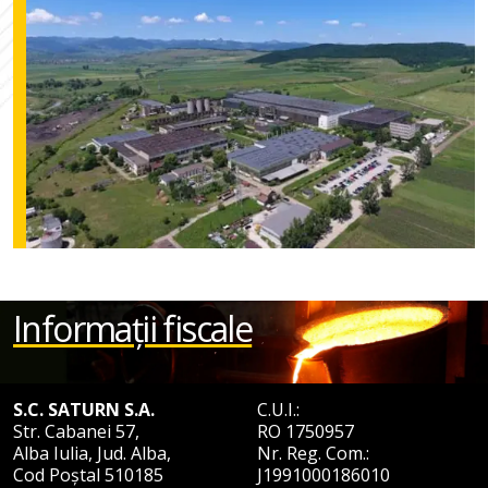
Informații fiscale
S.C. SATURN S.A.
C.U.I.:
Str. Cabanei 57,
RO 1750957
Alba Iulia, Jud. Alba,
Nr. Reg. Com.:
Cod Poștal 510185
J1991000186010