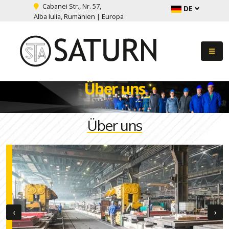
Cabanei Str., Nr. 57,
DE
Alba Iulia, Rumänien | Europa
Über uns
Über uns
‹
›